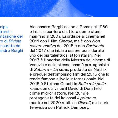
cipa
Alessandro Borghi nasce a Roma nel 1986
trarsi –
e inizia la carriera di attore come stunt-
ntazione del
man fino al 2007. Esordisce al cinema nel
o di
Rivista
2011 con il film
Cinque,
ma è con
Non
o
curato da
essere cattivo
del 2015 e con
Fortunata
andro Borghi
del 2017 che inizia a essere considerato
uno dei più talentuosi attori italiani. Nel
2017 è il padrino della Mostra del cinema di
Venezia e nello stesso anno è protagonista
di
Suburra – La serie
, prodotta da Netflix
e prequel dell’omonimo film del 2015 che lo
rende famoso a livello internazionale. Nel
2018 è Stefano Cucchi in
Sulla mia pelle,
ruolo
con cui vince il David di Donatello
come miglior attore. Nel 2019 è
protagonista del kolossal
Il primo re
,
mentre nel 2020 recita in
Diavoli
, mini serie
televisiva con Patrick Dempsey.