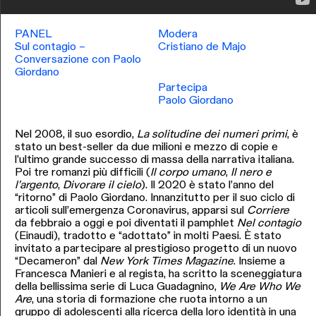
PANEL
Modera
Sul contagio –
Cristiano de Majo
Conversazione con Paolo
Giordano
Partecipa
Paolo Giordano
Nel 2008, il suo esordio,
La solitudine dei numeri primi
, è
stato un best-seller da due milioni e mezzo di copie e
l’ultimo grande successo di massa della narrativa italiana.
Poi tre romanzi più difficili (
Il corpo umano
,
Il nero e
l’argento
,
Divorare il cielo
). Il 2020 è stato l’anno del
“ritorno” di Paolo Giordano. Innanzitutto per il suo ciclo di
articoli sull’emergenza Coronavirus, apparsi sul
Corriere
da febbraio a oggi e poi diventati il pamphlet
Nel contagio
(Einaudi), tradotto e “adottato” in molti Paesi. È stato
invitato a partecipare al prestigioso progetto di un nuovo
“Decameron” dal
New York Times Magazine
. Insieme a
Francesca Manieri e al regista, ha scritto la sceneggiatura
della bellissima serie di Luca Guadagnino,
We Are
Who We
Are
, una storia di formazione che ruota intorno a un
gruppo di adolescenti alla ricerca della loro identità in una